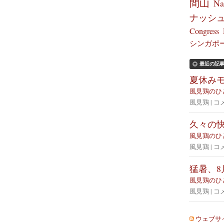
間山
Na
ナッシ
Congress
シンガポ
最近の記
夏休み
風見鶏のひ
風見鶏 | コ
久々の
風見鶏のひ
風見鶏 | コ
猛暑、
風見鶏のひ
風見鶏 | コ
ウェブサ