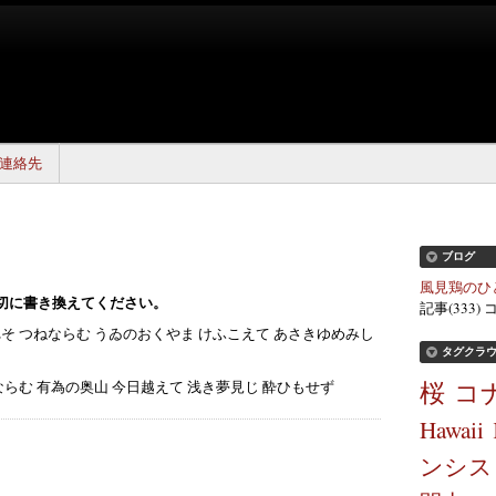
連絡先
ブログ
風見鶏のひ
切に書き換えてください。
記事(333) 
そ つねならむ うゐのおくやま けふこえて あさきゆめみし
タグクラ
桜
コ
ならむ 有為の奥山 今日越えて 浅き夢見じ 酔ひもせず
Hawaii
ンシス