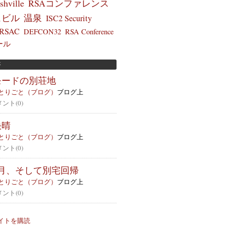
shville
RSAコンファレンス
ュビル
温泉
ISC2 Security
RSAC
DEFCON32
RSA Conference
ール
事
モードの別荘地
とりごと（ブログ）
ブログ上
メント(0)
快晴
とりごと（ブログ）
ブログ上
メント(0)
8月、そして別宅回帰
とりごと（ブログ）
ブログ上
メント(0)
イトを購読