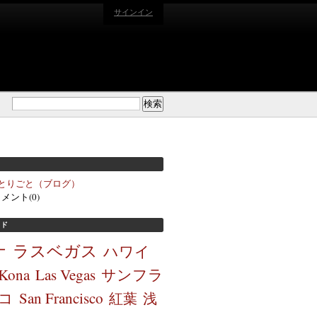
サインイン
とりごと（ブログ）
コメント(0)
ウド
ナ
ラスベガス
ハワイ
Kona
Las Vegas
サンフラ
コ
San Francisco
紅葉
浅