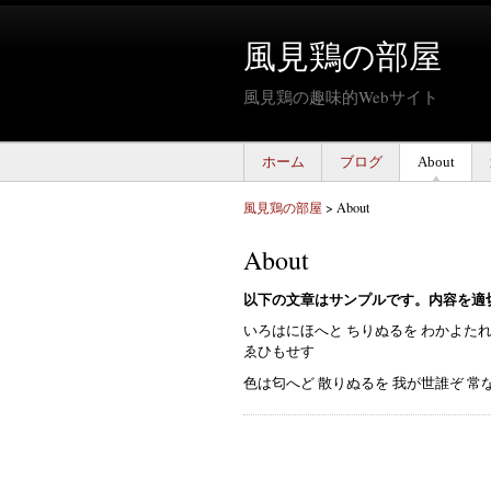
風見鶏の部屋
風見鶏の趣味的Webサイト
ホーム
ブログ
About
風見鶏の部屋
>
About
About
以下の文章はサンプルです。内容を適
いろはにほへと ちりぬるを わかよたれ
ゑひもせす
色は匂へど 散りぬるを 我が世誰ぞ 常