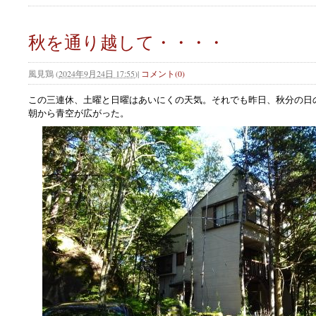
秋を通り越して・・・・
風見鶏
(
2024年9月24日 17:55
)
|
コメント(0)
この三連休、土曜と日曜はあいにくの天気。それでも昨日、秋分の日
朝から青空が広がった。