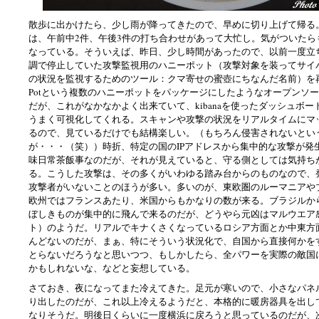
散歩に出かけたら、少し雨が降ってきたので、早めに切り上げて帰る
は、午前中2件、午後3件の打ち合わせがあって大忙し。気がついたら
なっている。そういえば、昨日、少し時間があったので、以前一度立
調で停止していた攻撃監視用のハニーポット（攻撃対象を装ってサイ
の状況を監視するためのツール：クマ寄せの蜜壺にちなんだ名前）を再
Potという複数のハニーポットをパッケージにしたようなオープンソ
だが、これがなかなかよく出来ていて、kibanaを使ったダッシュボ
うまく可視化してくれる。スキャンや攻撃の状況をリアルタイムにマ
るので、見ているだけでも結構楽しい。（もちろん侵害されないとい
が・・・（笑））時折、特定の国のIPアドレスから集中的な攻撃が発
味日常茶飯事なのだが、それが見えていると、守る側としては気持ち
る。こうした攻撃は、その多くがいわゆる踏み台からのものなので、
攻撃者がいないことのほうが多い。多いのが、東欧圏のルーマニアや
欧州ではフランスあたり、米国からもかなりの数が来る。ブラジルから
ぼしきものが集中的に飛んで来るのだが、どうやら元凶はマルウエア
ト）のようだ。リアルでキナくさくなっているロシア方面とか中東方
んどないのだが、まぁ、特にそういう状況化で、自国から直接何かを
とらないだろうなと思いつつ、もしかしたら、全パワーを実際の敵国
かもしれないな、などと妄想している。
さておき、夜になってまた冷えてきた。足元が寒いので、小さなパネ
り出したのだが、これ以上冷えるようだと、本格的に暖房器具を出し
なりそうだ。明後日くらいに一度横浜に戻ろうと思っているのだが、