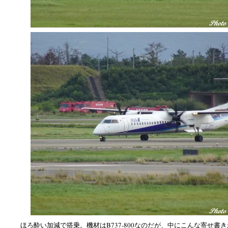
ほろ酔い加減で搭乗。機材はB737-800なのだが、中にこんな寄せ書