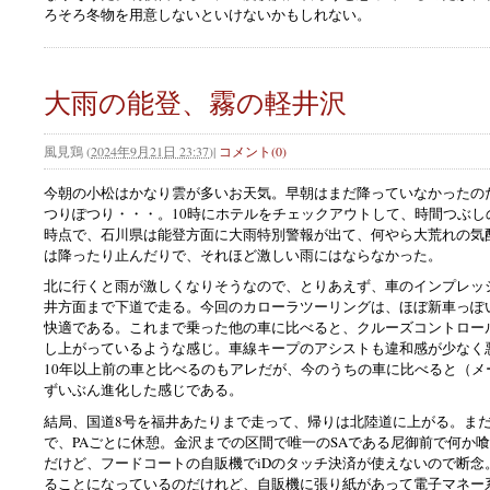
ろそろ冬物を用意しないといけないかもしれない。
大雨の能登、霧の軽井沢
風見鶏
(
2024年9月21日 23:37
)
|
コメント(0)
今朝の小松はかなり雲が多いお天気。早朝はまだ降っていなかったの
つりぽつり・・・。10時にホテルをチェックアウトして、時間つぶし
時点で、石川県は能登方面に大雨特別警報が出て、何やら大荒れの気
は降ったり止んだりで、それほど激しい雨にはならなかった。
北に行くと雨が激しくなりそうなので、とりあえず、車のインプレッ
井方面まで下道で走る。今回のカローラツーリングは、ほぼ新車っぽ
快適である。これまで乗った他の車に比べると、クルーズコントロー
し上がっているような感じ。車線キープのアシストも違和感が少なく
10年以上前の車と比べるのもアレだが、今のうちの車に比べると（メ
ずいぶん進化した感じである。
結局、国道8号を福井あたりまで走って、帰りは北陸道に上がる。ま
で、PAごとに休憩。金沢までの区間で唯一のSAである尼御前で何か
だけど、フードコートの自販機でiDのタッチ決済が使えないので断念
ることになっているのだけれど、自販機に張り紙があって電子マネー