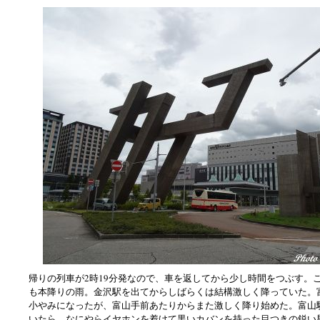
帰りの列車が2時19分発なので、車を返してから少し時間をつぶす。
も本降りの雨。金沢駅を出てからしばらくは結構激しく降っていた。
小やみになったが、富山手前あたりからまた激しく降り始めた。富山
いたら、なにやらイヤホンを着けて黒いカバンを持った目つきの鋭い