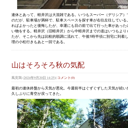
連休とあって、軽井沢は大混雑である。いつもスーパー（デリシア）
のだが、駐車場が満杯で、駐車スペースを探す車が右往左往している
ればよかったと後悔したが、幸運にも目の前で出て行った車があった
い物をする。軽井沢（旧軽井沢）から中軽井沢までの道はいつもより
たが、そこから先は比較的順調に流れて、午後5時半頃に別宅に到着
理の小松行きもあと一回である。
山はそろそろ秋の気配
風見鶏
(
2024年9月20日 14:25
)
|
コメント(0)
最初の連休終盤から天気が悪化。今週前半はぐずぐずした天気が続い
久しぶりに青空が戻ってきた。