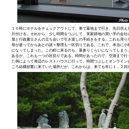
１０時にホテルをチェックアウトして、車で墓地まで行き、先日供え
片付ける。それから、少し時間をつぶして、実家跡地の買い手の会社
屋と行政書士さんの立ち会いで引き渡しの手続きをする。これも滞り
母が逝ってからあとの諸々整理も一区切りである。これで、本当に小
になってしまった。この町に来るのも、墓参りくらいになってしまう
あるが、これも一つの区切りである。時間があったので、空港まで行
た例によって海辺のレストハウスに行って、時間つぶしとオンライン
ころ結構頻繁に来ていた場所だが、これからは、来ても年に１，２回