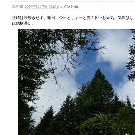
風見鶏
(
2026年8月 7日 22:05
)
|
コメント(0)
快晴は長続きせず、昨日、今日とちょっと雲の多いお天気。気温はち
は結構暑い。