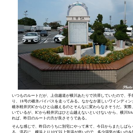
いつものルートだが、上信越道が横川あたりで渋滞していたので、手
り、18号の碓氷バイパスを走ってみる。なかなか楽しいワインディン
碓氷軽井沢ICからひと山越えるのとそんなに変わらなさそうだ。実際
いているが、ICから軽井沢はひと山越えないといけないから、横川S
れば、昨日のルートの方が良さそうである。
そんな感じで、昨日のうちに別宅にやって来て、今日からまたしばら
る。流石に、横浜より10℃以上気温が低いので、多少湿気が多いのを