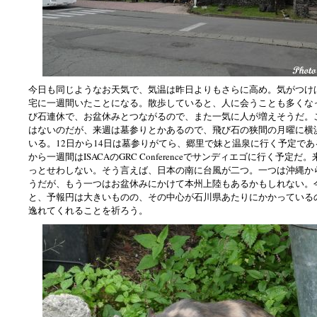
今日も同じようなお天気で、気温は昨日よりもさらに高め。気がつけ
宅に一週間いたことになる。散歩していると、人に会うことも多くな
び石連休で、お盆休みとつながるので、また一気に人が増えそうだ。
はないのだが、来週は墓参りとかあるので、飛び石の狭間の月曜に横
いる。12日から14日は墓参りがてら、郷里で妹と温泉に行く予定で
から一週間はISACAのGRC Conferenceでサンディエゴに行く予定
っとせわしない。そう言えば、日本の南に台風が二つ。一つは沖縄か
うだが、もう一つはお盆休みにかけて本州上陸もあるかもしれない。
と、予報円は大きいものの、その中心が石川県あたりにかかっている
逸れてくれることを祈ろう。