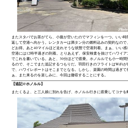
またスタバでお茶がてら、小腹が空いたのでマフィンを一つ。いい時
返して空港へ向かう。レンタカーは満タン分の燃料込みの契約なので
どお得。あと40マイルほど走れそうな状態で空港到着。まぁ、いい感
空港には12時半過ぎの到着。とりあえず、保安検査を抜けてハワイア
でこれを書いている。あと、30分ほどで搭乗。ホノルルでも小一時間
るので、そこでまた追記するつもりだ。羽田行きのフライトはWiFi
で、ハワイレポートはそこまでとなる。しかし、楽園の時間は過ぎて
ぁ、また来るのを楽しみに、今回は撤収することにする。
【追記@ホノルル】
またくるよ、と三人娘に別れを告げ、ホノルル行きに搭乗してコナを