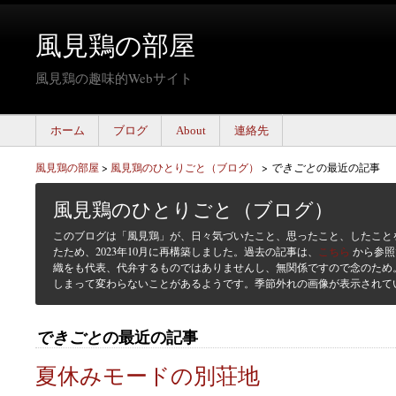
風見鶏の部屋
風見鶏の趣味的Webサイト
ホーム
ブログ
About
連絡先
風見鶏の部屋
>
風見鶏のひとりごと（ブログ）
>
できごと
の最近の記事
風見鶏のひとりごと（ブログ）
このブログは「風見鶏」が、日々気づいたこと、思ったこと、したこと
たため、2023年10月に再構築しました。過去の記事は、
こちら
から参照
織をも代表、代弁するものではありませんし、無関係ですので念のため
しまって変わらないことがあるようです。季節外れの画像が表示されて
できごと
の最近の記事
夏休みモードの別荘地