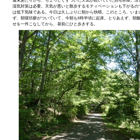
湿気対策は必要。天気が悪いと散歩するモティベーションも下がるの
は低下気味である。今日は久しぶりに朝から快晴。このところ、いま
ず、朝寝坊癖がついていて、今朝も8時半頃に起床。とりあえず、朝
せを一件こなしてから、昼前にひと歩きする。