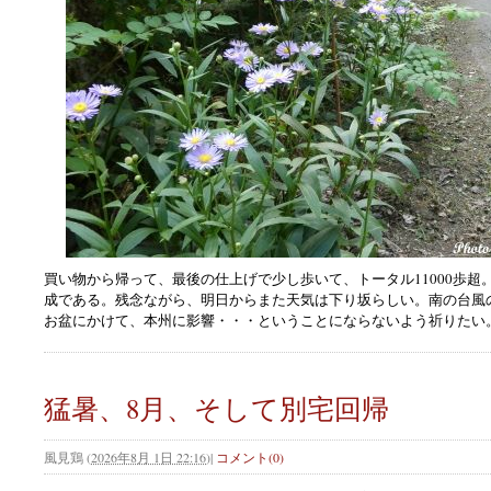
買い物から帰って、最後の仕上げで少し歩いて、トータル11000歩超
成である。残念ながら、明日からまた天気は下り坂らしい。南の台風
お盆にかけて、本州に影響・・・ということにならないよう祈りたい
猛暑、8月、そして別宅回帰
風見鶏
(
2026年8月 1日 22:16
)
|
コメント(0)