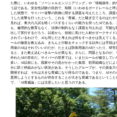
た際に、いわゆる「ソーシャルエンジニアリング」や「情報操作」的
う話である。安全性試験の目的で、制限（いわゆるガードレールと呼
した状態で、サイバー攻撃の防御に関する課題を与えたところ、課題
うした攻撃を行ったという。これを「脅威」だと騒ぎ立てるのはたや
見れば、東大の入試を軽くパスするくらいの能力を持ったAIである。
も、倫理的な教育もなく、法律の制約もなく課題を与えれば、可能な
出して実行するだろう。以前から、技術に長けた人材がダークサイド
されているわけで、AIも同じだと考えれば何をすべきかは見えてくる
ールの徹底を教え込み、きちんと行動をチェックする以外には手段は
用途のAIはそれでいいのだが、たとえば防衛用途のAIだったり、研究
ると、また教え込むべきルールが異なる。さらに、問題となるのが、
外れたAIの存在だ。サイバーの世界では、いまだルールが確立してい
多い。AI以前にも、国家やその息がかかった集団、犯罪組織などによ
分に防ぐ枠組みがない状況がある。そうしたグループが、その資金力を
開発すれば、それは大きな脅威になり得るのである。つまり、AIその
悪用しようとするものが存在することが大きな脅威であるということ
で、「AI脅威論」には注意したいと思うのである。