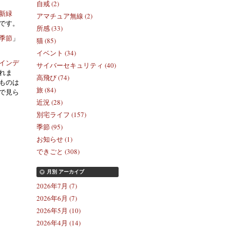
自戒 (2)
新緑
アマチュア無線 (2)
です。
所感 (33)
季節
」
猫 (85)
イベント (34)
インデ
サイバーセキュリティ (40)
れま
高飛び (74)
ものは
旅 (84)
で見ら
近況 (28)
別宅ライフ (157)
季節 (95)
お知らせ (1)
できごと (308)
月別
アーカイブ
2026年7月 (7)
2026年6月 (7)
2026年5月 (10)
2026年4月 (14)