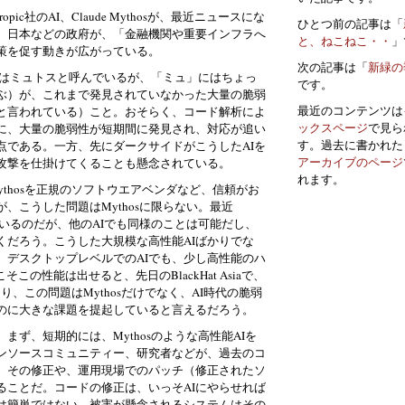
ic社のAI、Claude Mythosが、最近ニュースにな
ひとつ前の記事は「
、日本などの政府が、「金融機関や重要インフラへ
と、ねこねこ・・
」
策を促す動きが広がっている。
次の記事は「
新緑の
ィアはミュトスと呼んでいるが、「ミュ」にはちょっ
です。
ぶ）が、これまで発見されていなかった大量の脆弱
最近のコンテンツは
と言われている）こと。おそらく、コード解析によ
ックスページ
で見ら
に、大量の脆弱性が短期間に発見され、対応が追い
す。過去に書かれた
点である。一方、先にダークサイドがこうしたAIを
アーカイブのページ
攻撃を仕掛けてくることも懸念されている。
れます。
、Mythosを正規のソフトウエアベンダなど、信頼がお
、こうした問題はMythosに限らない。最近
ているのだが、他のAIでも同様のことは可能だし、
くだろう。こうした大規模な高性能AIばかりでな
、デスクトップレベルでのAIでも、少し高性能のハ
この性能は出せると、先日のBlackHat Asiaで、
まり、この問題はMythosだけでなく、AI時代の脆弱
のに大きな課題を提起していると言えるだろう。
ず、短期的には、Mythosのような高性能AIを
ンソースコミュニティー、研究者などが、過去のコ
、その修正や、運用現場でのパッチ（修正されたソ
ることだ。コードの修正は、いっそAIにやらせれば
は簡単ではない。被害が懸念されるシステムはその