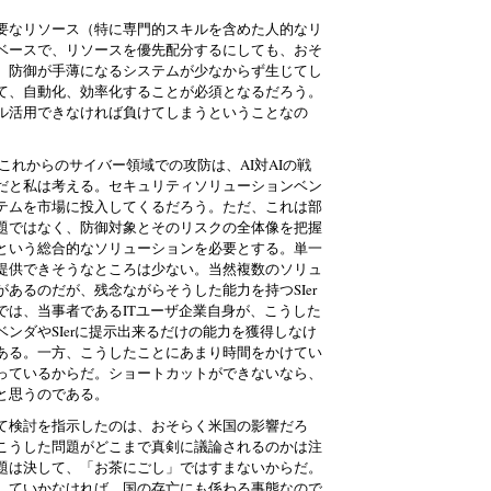
要なリソース（特に専門的スキルを含めた人的なリ
ベースで、リソースを優先配分するにしても、おそ
、防御が手薄になるシステムが少なからず生じてし
って、自動化、効率化することが必須となるだろう。
フル活用できなければ負けてしまうということなの
、これからのサイバー領域での攻防は、AI対AIの戦
だと私は考える。セキュリティソリューションベン
テムを市場に投入してくるだろう。ただ、これは部
題ではなく、防御対象とそのリスクの全体像を把握
という総合的なソリューションを必要とする。単一
提供できそうなところは少ない。当然複数のソリュ
あるのだが、残念ながらそうした能力を持つSIer
では、当事者であるITユーザ企業自身が、こうした
ンダやSIerに提示出来るだけの能力を獲得しなけ
ある。一方、こうしたことにあまり時間をかけてい
っているからだ。ショートカットができないなら、
と思うのである。
て検討を指示したのは、おそらく米国の影響だろ
こうした問題がどこまで真剣に議論されるのかは注
題は決して、「お茶にごし」ではすまないからだ。
していかなければ、国の存亡にも係わる事態なので