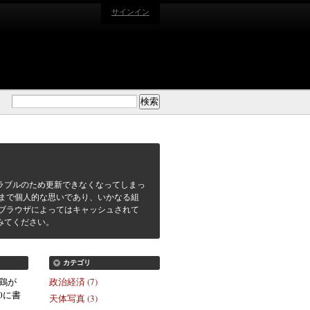
サインイン
ラブルのため更新できなくなってしまっ
まで個人的な思いであり、いかなる組
ブラウザによってはキャッシュされて
みてください。
カテゴリ
鶏が
政治経済 (7)
40に書
天体写真 (3)