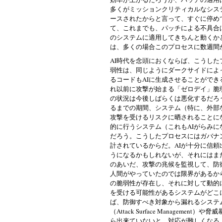
多くがミッションクリティカルなシス
ースされたからと言って、すぐに停め
て、これまでも、パッチによる不具合
のシステムに適用してきちんと動くか
は、多くの場合このプロセスに数週間
AI時代を念頭におくならば、こうし
弱性は、同じようにダークサイドによ
るコードもAIに生成させることがで
れ以前に攻撃が始まる「ゼロデイ」脆
の状況は今後しばらくは悪化するだろ
るまでの期間、システム（特に、外部
攻撃を受けるリスクに晒されることに
的に行うシステム（これもAIがらみ
だろう。こうしたプロセスにはガバナ
計されているからだ。AIが十分に信
うになるかもしれないが、それにはま
のあいだ、攻撃の兆候を監視して、防
人間がやっていたのでは限界があるか
の脆弱性が存在し、それに対して動的
を受ける可能性があるシステムがどこ
ば、防御すべき対象から漏れるシステ
（Attack Surface Management）や脅
ら出来ていないと、対応が難しくなる