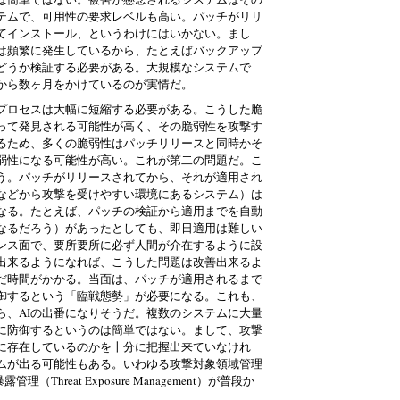
テムで、可用性の要求レベルも高い。パッチがリリ
てインストール、というわけにはいかない。まし
は頻繁に発生しているから、たとえばバックアップ
どうか検証する必要がある。大規模なシステムで
から数ヶ月をかけているのが実情だ。
たプロセスは大幅に短縮する必要がある。こうした脆
って発見される可能性が高く、その脆弱性を攻撃す
きるため、多くの脆弱性はパッチリリースと同時かそ
弱性になる可能性が高い。これが第二の問題だ。こ
う。パッチがリリースされてから、それが適用され
などから攻撃を受けやすい環境にあるシステム）は
なる。たとえば、パッチの検証から適用までを自動
になるだろう）があったとしても、即日適用は難しい
ンス面で、要所要所に必ず人間が介在するように設
頼出来るようになれば、こうした問題は改善出来るよ
だ時間がかかる。当面は、パッチが適用されるまで
御するという「臨戦態勢」が必要になる。これも、
ら、AIの出番になりそうだ。複数のシステムに大量
に防御するというのは簡単ではない。まして、攻撃
に存在しているのかを十分に把握出来ていなけれ
ムが出る可能性もある。いわゆる攻撃対象領域管理
威暴露管理（Threat Exposure Management）が普段か
。