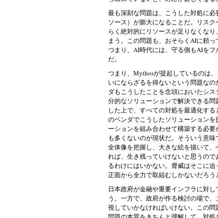
最も深刻な問題は、こうした対処に必
ソース）が膨大になることだ。リスク
らく絶対的にリソースが足りなくなり
まう。この問題も、おそらくAIに頼
つまり、AI時代には、守る側もAIを
だ。
つまり、Mythosが提起しているのは
いにならざるを得ないという問題なの
ダもこうしたことを念頭においたシス
分的なソリューションで解決できる問
した上で、すべての対処を最適化する
のベンダでこうしたソリューションを
ーションを組み合わせて構築する必要が
も多くないのが現状だ。そういう意味
全体像を把握し、大きな絵を描いて、ベ
れば、生き残っていけないと思うので
るわけにはいかない。脅威はそこに迫
正面から全力で取組むしかないだろう
日本政府が金融や重要インフラに対し
う。一方で、政府が作る検討の場で、
視していかなければいけない。この問
問題の本質をきちんと理解して、対処