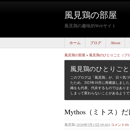
風見鶏の部屋
風見鶏の趣味的Webサイト
ホーム
ブログ
About
風見鶏の部屋
>
風見鶏のひとりごと（ブ
風見鶏のひとりごと
このブログは「風見鶏」が、日々気づ
たため、2023年10月に再構築しまし
織をも代表、代弁するものではありま
しまって変わらないことがあるようで
Mythos（ミトス
風見鶏
(
2026年5月13日 09:40
)
|
コメント(0)