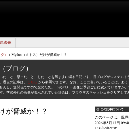
連絡先
ログ）
>
Mythos（ミトス）だけが脅威か！？
（ブログ）
いたこと、思ったこと、したことを気ままに綴る日記です。旧ブログがシステムト
た。過去の記事は、
こちら
から参照できます。なお、ここに書いていることは、あく
せんし、無関係ですので念のため。 下のバナー画像は季節ごとに変えていますが、
す。季節外れの画像が表示されていた場合は、ブラウザのキャッシュをクリアして
）だけが脅威か！？
この記事について
このページは、風見
2026年5月13日 09:
いた記事です。