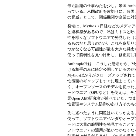
最近話題の仕事ねたを少し。米国 Anthrop
っている。米国政府を皮切りに、各国
の脅威」として、関係機関や企業に対
発端は、Mythos（日経などのメデ
と違和感があるので、私はミトスと呼
性を様々なソフトウエアで発見した（
るものだと思うのだが、これを皮切り
つかなくなる可能性が最も大きな懸念
使って脆弱性を見つけ出し、修正前に
Anthropic社は、こうした懸念から
ける相手のみに限定公開しているのだが
Mythosばかりがクローズアップされ
性能面のギャップもすぐに埋まってい
く、オープンソースのモデルを使った
ードウエア（GPUなど）を使えば、そこそ
元Open AIの研究者が述べていた。つ
性管理やシステム防御のあり方そのも
先に述べたように問題はいくつかある。ま
使って、ソフトウエアベンダやオープ
ードに大量の脆弱性を発見することで
フトウエア）の適用が追いつかなくな
効率が上がるだろうが、パッチの適用