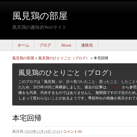
風見鶏の部屋
風見鶏の趣味的Webサイト
ホーム
ブログ
About
連絡先
風見鶏の部屋
>
風見鶏のひとりごと（ブログ）
>
本宅回帰
風見鶏のひとりごと（ブログ）
このブログは「風見鶏」が、日々気づいたこと、思ったこと、したこと
たため、2023年10月に再構築しました。過去の記事は、
こちら
から参照
織をも代表、代弁するものではありませんし、無関係ですので念のため
しまって変わらないことがあるようです。季節外れの画像が表示されて
本宅回帰
風見鶏
(
2023年11月14日 23:41
)
|
コメント(0)