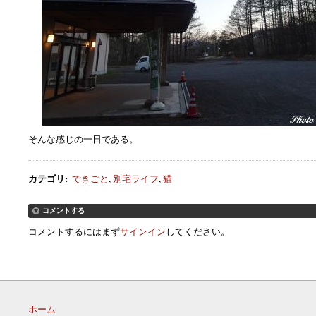
そんな感じの一日である。
カテゴリ
:
できごと
,
別宅ライフ
,
猫
コメントする
コメントするにはまず
サインイン
してください。
ホーム