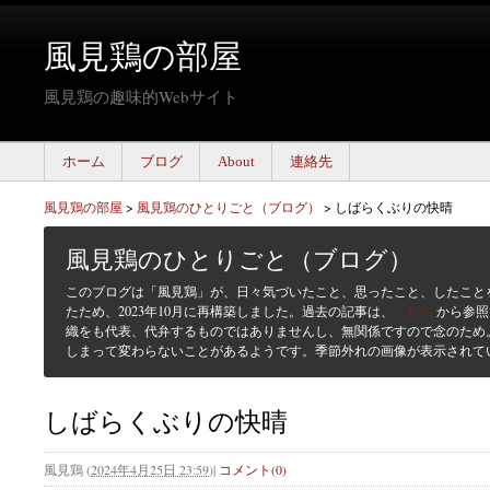
風見鶏の部屋
風見鶏の趣味的Webサイト
ホーム
ブログ
About
連絡先
風見鶏の部屋
>
風見鶏のひとりごと（ブログ）
>
しばらくぶりの快晴
風見鶏のひとりごと（ブログ）
このブログは「風見鶏」が、日々気づいたこと、思ったこと、したこと
たため、2023年10月に再構築しました。過去の記事は、
こちら
から参照
織をも代表、代弁するものではありませんし、無関係ですので念のため
しまって変わらないことがあるようです。季節外れの画像が表示されて
しばらくぶりの快晴
風見鶏
(
2024年4月25日 23:59
)
|
コメント(0)