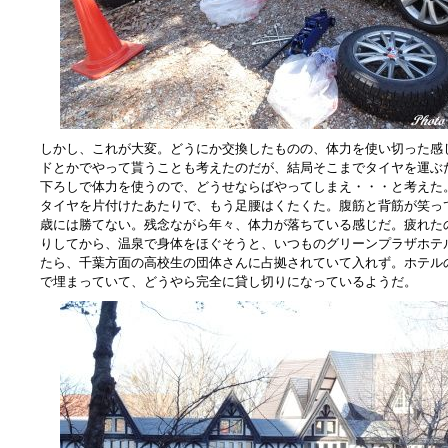
しかし、これが大変。どうにか交換したものの、体力を使い切った感
ドとかでやって貰うことも考えたのだが、結局そこまでタイヤを運ぶ
下ろしで体力を使うので、どうせならばやってしまえ・・・と考えた
タイヤを片付けたあたりで、もう足腰はくたくた。腹筋と背筋が笑っ
歳には勝てない。残念ながら年々、体力が落ちている感じだ。疲れた
りしてから、温泉で身体をほぐそうと、いつものグリーンプラザホテ
たら、千葉方面の高校生の団体さんに占拠されていて入れず。ホテル
で埋まっていて、どうやら完全に貸し切りになっているようだ。