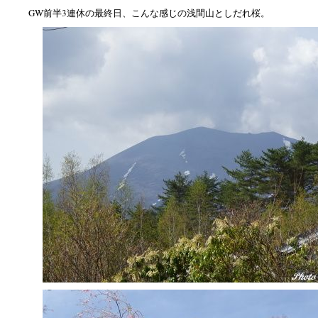
GW前半3連休の最終日、こんな感じの浅間山としだれ桜。