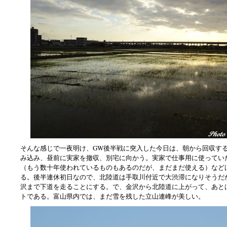
そんな感じで一夜明け、GW後半戦に突入した今日は、朝から回収す
み込み、昼前に実家を撤収、別宅に向かう。実家で仕事用に使ってい
（もう数十年使われているものもあるのだが、まだまだ使える）など
る。後半連休初日なので、北陸道は手取川付近で大渋滞になりそうだ
沢まで下道を走ることにする。で、金沢から北陸道に上がって、あと
トである。富山県内では、まだ雪を残した立山連峰が美しい。