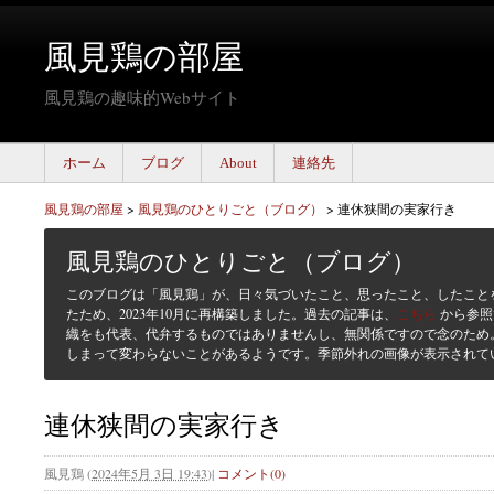
風見鶏の部屋
風見鶏の趣味的Webサイト
ホーム
ブログ
About
連絡先
風見鶏の部屋
>
風見鶏のひとりごと（ブログ）
>
連休狭間の実家行き
風見鶏のひとりごと（ブログ）
このブログは「風見鶏」が、日々気づいたこと、思ったこと、したこと
たため、2023年10月に再構築しました。過去の記事は、
こちら
から参照
織をも代表、代弁するものではありませんし、無関係ですので念のため
しまって変わらないことがあるようです。季節外れの画像が表示されて
連休狭間の実家行き
風見鶏
(
2024年5月 3日 19:43
)
|
コメント(0)