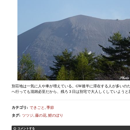
別荘地は一気に人や車が増えている。GW後半に滞在する人が多いの
へ行っても混雑必至だから、残ろ３日は別宅で大人しくしていようと
カテゴリ
:
できごと
,
季節
タグ
:
ツツジ
,
藤の花
,
鯉のぼり
コメントする