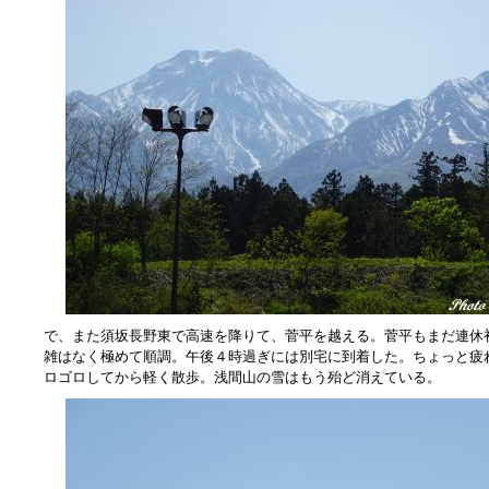
で、また須坂長野東で高速を降りて、菅平を越える。菅平もまだ連休
雑はなく極めて順調。午後４時過ぎには別宅に到着した。ちょっと疲
ロゴロしてから軽く散歩。浅間山の雪はもう殆ど消えている。