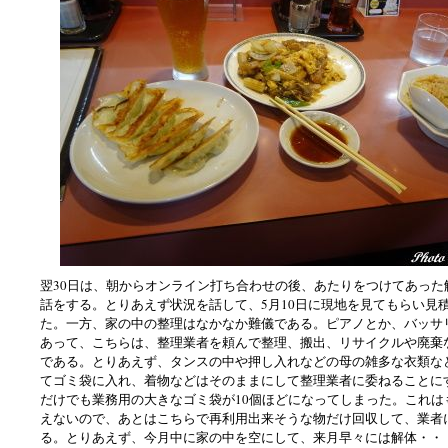
翌30日は、朝からオンライン打ち合わせの後、あたりをつけてあった
話をする。とりあえず状況を話して、5月10日に現地を見てもらい見
た。一方、家の中の整理はなかなか難儀である。ピアノとか、バッサ
あって、こちらは、整理業者を頼んで整理、搬出、リサイクルや廃棄
である。とりあえず、タンスの中や押し入れなどの母の雑多な衣類な
てゴミ袋に入れ、着物などはそのままにして整理業者に委ねることに
だけでも業務用の大きなゴミ袋が10個ほどになってしまった。これは
えないので、あとはこちらで再利用出来そうな物だけ回収して、業者
る。とりあえず、今月中に家の中を空にして、来月早々には解体・・