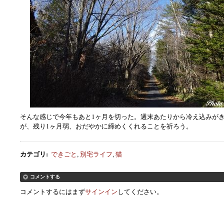
そんな感じで今年もあと1ヶ月を切った。週末あたりから冷え込みが
が、残り1ヶ月弱、おだやかに締めくくれることを祈ろう。
カテゴリ
:
できごと
,
別宅ライフ
,
猫
コメントする
コメントするにはまず
サインイン
してください。