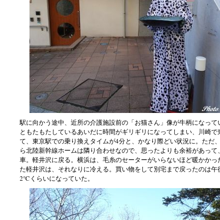
駅に向かう途中、近所の介護施設前の「お猫さん」像が牛柄になって
ともたもたしているあいだに時間がギリギリになってしまい、川崎で
て、東京駅での乗り換えタイムが4分と、かなり際どい状況に。ただ
ら北陸新幹線ホームは隣り合わせなので、思ったよりも余裕があって
車。軽井沢に戻る。横浜は、毛糸のセーターがいらないほど暖かかっ
た軽井沢は、それなりに冷える。買い物をして別宅まで戻ったのは午
2℃くらいになっていた。