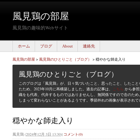
風見鶏の部屋
風見鶏の趣味的Webサイト
ホーム
ブログ
About
連絡先
風見鶏の部屋
>
風見鶏のひとりごと（ブログ）
>
穏やかな師走入り
風見鶏のひとりごと（ブログ）
このブログは「風見鶏」が、日々気づいたこと、思ったこと、したこと
たため、2023年10月に再構築しました。過去の記事は、
こちら
から参照
織をも代表、代弁するものではありませんし、無関係ですので念のため
しまって変わらないことがあるようです。季節外れの画像が表示されて
穏やかな師走入り
風見鶏
(
2024年12月 3日 13:30
)
|
コメント(0)