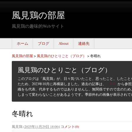
風見鶏の部屋
風見鶏の趣味的Webサイト
ホーム
ブログ
About
連絡先
風見鶏の部屋
>
風見鶏のひとりごと（ブログ）
>
冬晴れ
風見鶏のひとりごと（ブログ）
このブログは「風見鶏」が、日々気づいたこと、思ったこと、したこと
たため、2023年10月に再構築しました。過去の記事は、
こちら
から参照
織をも代表、代弁するものではありませんし、無関係ですので念のため
しまって変わらないことがあるようです。季節外れの画像が表示されて
冬晴れ
風見鶏
(
2025年11月29日 18:00
)
|
コメント(0)