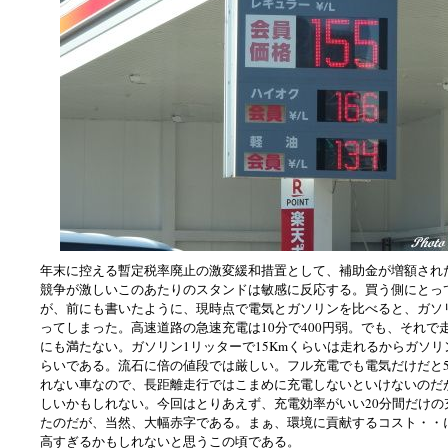
年末に控える暫定税率廃止の激変緩和措置として、補助金が増額され
競争が激しいこのあたりのスタンドは敏感に反応する。買う側にとっ
が、前にも書いたように、現時点で電気とガソリンを比べると、ガソ
ってしまった。高速道路の急速充電は10分で400円弱。でも、それで走
にも満たない。ガソリン1リッターで15Kmくらいは走れるからガソリン
らいである。流石に倍の値段では厳しい。フル充電でも電気だけだと5
れない車なので、長距離走行ではこまめに充電しないといけないのだ
しいかもしれない。今回はとりあえず、充電効率がいい20分間だけの
たのだが、当然、大幅赤字である。まぁ、環境に貢献するコスト・・
高すぎるかもしれないと思うこの頃である。