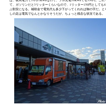
は、夜間電力で33円/1KWhなので、フル充電10KWhでも330円。これ
て、ガソリンだと3リッターくらいなので、1リッター150円としても4
ぶ割安になる。補助金で電気代も多少下がってくれれば御の字だ。と
しの足は電気でなんとかなりそうだが、ちょっと残念な状況である。