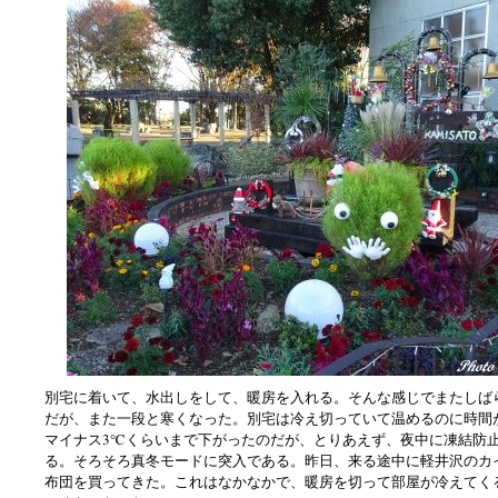
別宅に着いて、水出しをして、暖房を入れる。そんな感じでまたしば
だが、また一段と寒くなった。別宅は冷え切っていて温めるのに時間
マイナス3℃くらいまで下がったのだが、とりあえず、夜中に凍結防
る。そろそろ真冬モードに突入である。昨日、来る途中に軽井沢のカ
布団を買ってきた。これはなかなかで、暖房を切って部屋が冷えてく