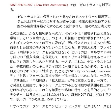
NIST SP800-207（Zero Trust Architecture）
では、ゼロトラストを以下
る。
ゼロトラストは、侵害されたと見なされるネットワーク環境下に
テムおよびサービスに対する正確かつ最小権限の要求単位アクセ
際の不確実性を最小化するために設計された一連の概念と考え方
この定義は、かなり技術的なものだ。ポイントは「
侵害されたと見な
環境下」という言葉である。つまり、直接的に脅威に晒されているネ
とえばインターネットは言うに及ばず、既に侵入されてしまった内部
前提とした対策の考え方だということになる。巷で言われる「ファイ
だ」（内部ネットワークも安全ではない）というのは、マルウエアや
り口での「侵入成功」を仮定して、セキュリティ対策を考えるゼロト
度に？）強調したものだと言える。一方で、これは、ゼロトラスト以
た「事故前提」のセキュリティ対策にも通ずるところがある。こうし
前提でのセキュリティ対策は、たとえばCSF（Cyber Security Frame
見」「対処」フェーズに重点を置かざるを得ないものになる。一旦侵
「早期発見」「早期対処」「拡大防止」が特に重要となる。一方で、
が発生した前提で、ネットワーク上での不正な活動や横展開を防止す
なければならない。これらを確実かつ迅速に行うことを目的として「
テクチャ」は考えられなければいけない。SP800-207では、ゼロト
て、以下の「7つの原理」を挙げている。
1. すべてのデータソースとコンピューティングサービスはリソースと