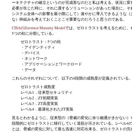
ーキテクチャの確立というのが完成形なのだと私は考える。状況に変
必要が生じた時に、それに適するソリューションがあった場合に、そ
システム全体への影響を最小限にして）速やかに導入できるような（
な）枠組みを考えておくことこそ重要なのだろうと思うのである。
CISAのZerotrust Maturity Model
では、ゼロトラストを考えるために、
5つの柱に分類している。
ゼロトラスト：5つの柱
・アイデンティティ
・デバイス
・ネットワーク
・アプリケーションとワークロード
・データ
これらのそれぞれについて、以下の4段階の成熟度が定義されている
ゼロトラスト成熟度
レベル1．従来型セキュリティ
レベル2．ZT初期実装
レベル3．ZT高度実装
レベル4．最適化されたZT実装
見るとわかるように、従来型の（脅威の変化に余り融通がきかない）
段階的にゼロトラストに移行していく道筋が示されている。レベル4
とは、脅威の変化に対して最も迅速に対応出来る、ゼロトラストの完