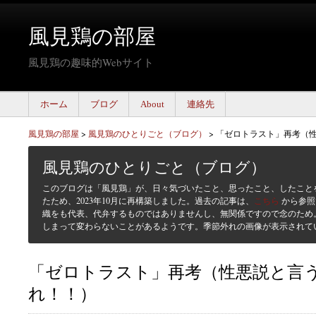
風見鶏の部屋
風見鶏の趣味的Webサイト
ホーム
ブログ
About
連絡先
風見鶏の部屋
>
風見鶏のひとりごと（ブログ）
>
「ゼロトラスト」再考（
風見鶏のひとりごと（ブログ）
このブログは「風見鶏」が、日々気づいたこと、思ったこと、したこと
たため、2023年10月に再構築しました。過去の記事は、
こちら
から参照
織をも代表、代弁するものではありませんし、無関係ですので念のため
しまって変わらないことがあるようです。季節外れの画像が表示されて
「ゼロトラスト」再考（性悪説と言
れ！！）