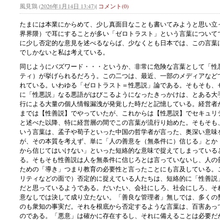
風見鶏
(
2026年1月14日 13:47
)
|
コメント(0)
たまには本業にからめて、少し真面目なことも書いてみようと思い立
界界隈）で耳にすることが多い「ゼロトラスト」という言葉について
に少し否定的な意見を述べるならば、少なくとも日本では、この言葉
でしかないと私は考えている。
同じようにバズワード・・・というか、非常に危険な言葉として「性
ティ）が挙げられるだろう。この二つは、最近、一部のメディアなど
れている。いわゆる「ゼロトラスト＝性悪説」論である。そもそも、
に「性悪説」なる悪語がはびこるようになったきっかけは、とある大手
行による大量の個人情報漏洩が発覚した時だと記憶している。経営者
までは【性善説】でやっていたが、これからは【性悪説】でセキュリ
と述べた以降、特に経営層の間でこの言葉が流行り始めた。そもそも
いう言葉は、孟子や
荀子といった中国の哲学者が言った、奥深い意味
が、その本質を考えず、単に「人の善意を（無条件に）信じる」とか
から信じてはいけない」といった短絡的な意味で捉えてしまっている
る。そもそも性善説は人を無条件に信じろとは言っていないし、人の
ための「導き」つまり教育の必要性と言ったことにも言及している。
リティなどの面で）否定的に捉えている人たちは、短絡的に「性善説
だと思っているようである。だいたい、会社にしろ、社会にしろ、そ
意なしでは決して成り立たない。「善良な管理者」無しでは、多くの
のも衆知の事実だ。それを根底から否定するような言葉は、百害あっ
のである。「悪意」は確かに存在するし、それに備えることは必要だ