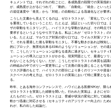
キュメントでは、それぞれの柱ごとに、各成熟度の段階での実装指針
が、成熟度が上がるにつれて、「動的」「自動化」「統合」といった
の追従速度や「発見」から「対処」の自動化による迅速化などが要求
こうした文書から見えてくるのは、ゼロトラストが、「変化していく
を重視しているということだ。たとえば、認証といった切り口では、
ザの挙動をモニタリングし、ハイリスクな挙動があれば、その時点で
要求するというようなやり方である。私はこれが「ゼロトラスト」の
いる。たとえば、マルウエア対策の切り口では、ウイルス対策ソフト
て、それを通過した後も挙動をモニタし、不審な動きがあれば検知し
的にブロック、無害化出来るEDRのようなソリューションが、その道
で、こうしたソリューションは単なる道具に過ぎない。セキュリティ
ューションの導入にはコストがかかる。現実問題として、最適なソリ
れないことも少なくない。だが、こうしたゼロトラストの本質を認識
の枠組みの中でポリシー変更等によって次善の策を講じることも可能
リスク評価のもとで、ハイリスクの部分により多くのリソースや資金
スクベースの考え方は、ゼロトラストの実装において特に重要となる
る。
昨年、とある海外コンファレンスで、ハワイにある医療NPOが、限ら
ゼロトラストを実装した経験を聞いた。行われた実装は、まさにゼロ
えたものだった。ゼロトラストとは、脅威や状況の変化に対して組織
軟かつ迅速に対応させる（セキュリティのアジリティー向上の）ため
れが、私の出した結論だ。