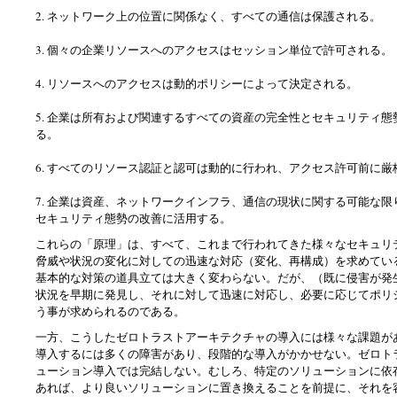
2. ネットワーク上の位置に関係なく、すべての通信は保護される。
3. 個々の企業リソースへのアクセスはセッション単位で許可される。
4. リソースへのアクセスは動的ポリシーによって決定される。
5. 企業は所有および関連するすべての資産の完全性とセキュリティ
る。
6. すべてのリソース認証と認可は動的に行われ、アクセス許可前に
7. 企業は資産、ネットワークインフラ、通信の現状に関する可能な
セキュリティ態勢の改善に活用する。
これらの「原理」は、すべて、これまで行われてきた様々なセキュリ
脅威や状況の変化に対しての迅速な対応（変化、再構成）を求めてい
基本的な対策の道具立ては大きく変わらない。だが、（既に侵害が発
状況を早期に発見し、それに対して迅速に対応し、必要に応じてポリ
う事が求められるのである。
一方、こうしたゼロトラストアーキテクチャの導入には様々な課題が
導入するには多くの障害があり、段階的な導入がかかせない。ゼロト
ューション導入では完結しない。むしろ、特定のソリューションに依
あれば、より良いソリューションに置き換えることを前提に、それを