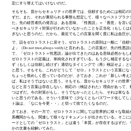
定にすり替えてはいけないのだ。
そもそも、昔からセキュリティの世界では、信頼するためには相応の
ずだ。また、それが裏切られる事態も想定して、様々なベストプラク
た。先の経営者氏の発言は、ある意味、「性善説」＝「善意」を言い
べきセキュリティ対策が行われていなかったことを正当化（もしくは
ぎないと思うのだ。だから、最近でもこの言葉を聞く度に私は血圧が
で、話をゼロトラストに戻そう。ゼロトラストの原則は一般に「信頼
よ」（Do not trust,always verify)と言われる。この言葉が、先の
て、「ゼロトラスト＝性悪説」論が出てきたのはある意味必然かもし
ゼロトラストの定義は、単純化されすぎている。もう少し補足するな
ず（もしくは信頼し続けず）適切なタイミングで（再）検証せよ」と
と思う。そもそも、これがどうして「ゼロ」トラストという言葉にな
ちょっと恨めしく思っているのだが、さておき、これが「新しい考え
ば、私はそうではないと思う。そもそも、昔からセキュリティの世界
などと言う言葉は存在しない。相応の（検証された）理由があって、
つはずだ。今の対策がもし、そうでなかったとしたら、それは単なる
いと思うのである。そういう意味で（少なくともバズワード化してし
ト論は、「なにを今更・・」と切って捨てたくなるのだ。
さておき、その一方で、ゼロトラストに関しては世界的に様々な取組
系機関からも、関連して様々なドキュメントが出されている。そこに
ードとしての「ゼロトラスト」とは違う「本質」が存在するはずだ。
かの文書を紐解いてみた。