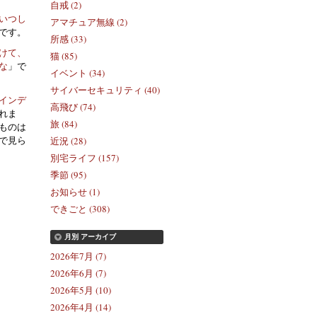
自戒 (2)
いつし
アマチュア無線 (2)
です。
所感 (33)
けて、
猫 (85)
な
」で
イベント (34)
サイバーセキュリティ (40)
インデ
高飛び (74)
れま
旅 (84)
ものは
で見ら
近況 (28)
別宅ライフ (157)
季節 (95)
お知らせ (1)
できごと (308)
月別
アーカイブ
2026年7月 (7)
2026年6月 (7)
2026年5月 (10)
2026年4月 (14)