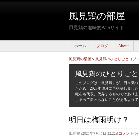
風見鶏の部屋
風見鶏の趣味的Webサイト
ホーム
ブログ
About
風見鶏の部屋
>
風見鶏のひとりごと（ブ
風見鶏のひとりごと
このブログは「風見鶏」が、日々気づ
たため、2023年10月に再構築しまし
織をも代表、代弁するものではありま
しまって変わらないことがあるようで
明日は梅雨明け？
風見鶏
(
2025年7月17日 22:22
)
|
コメント(0)