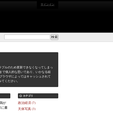
サインイン
ラブルのため更新できなくなってしまっ
まで個人的な思いであり、いかなる組
ブラウザによってはキャッシュされて
みてください。
カテゴリ
鶏が
政治経済 (7)
22に書
天体写真 (3)