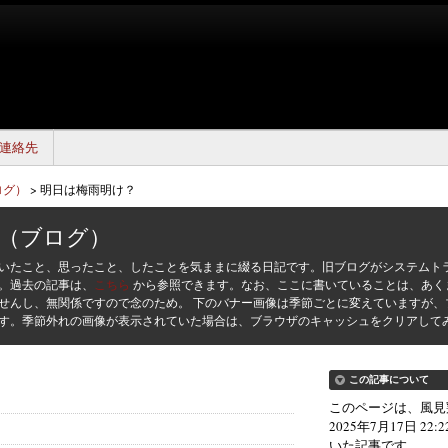
連絡先
ログ）
>
明日は梅雨明け？
（ブログ）
いたこと、思ったこと、したことを気ままに綴る日記です。旧ブログがシステムト
た。過去の記事は、
こちら
から参照できます。なお、ここに書いていることは、あく
せんし、無関係ですので念のため。 下のバナー画像は季節ごとに変えていますが、
す。季節外れの画像が表示されていた場合は、ブラウザのキャッシュをクリアして
この記事について
このページは、風見
2025年7月17日 22:
いた記事です。