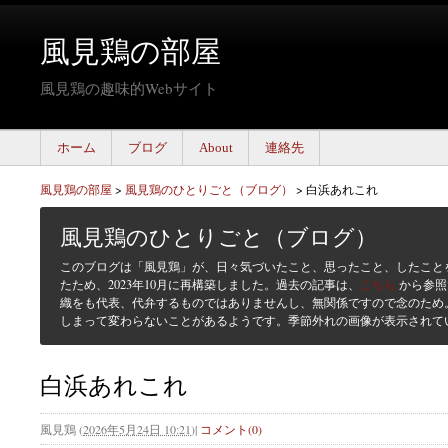
風見鶏の部屋
風見鶏の趣味的Webサイト
ホーム
ブログ
About
連絡先
風見鶏の部屋
>
風見鶏のひとりごと（ブログ）
>
白浜あれこれ
風見鶏のひとりごと（ブログ）
このブログは「風見鶏」が、日々気づいたこと、思ったこと、したこと
たため、2023年10月に再構築しました。過去の記事は、
こちら
から参照
織をも代表、代弁するものではありませんし、無関係ですので念のため
しまって変わらないことがあるようです。季節外れの画像が表示されて
白浜あれこれ
風見鶏
(
2026年5月24日 10:21
)
|
コメント(0)