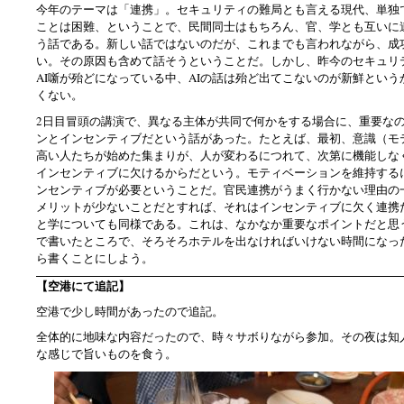
今年のテーマは「連携」。セキュリティの難局とも言える現代、単独
ことは困難、ということで、民間同士はもちろん、官、学とも互いに
う話である。新しい話ではないのだが、これまでも言われながら、成
い。その原因も含めて話そうということだ。しかし、昨今のセキュリ
AI噺が殆どになっている中、AIの話は殆ど出てこないのが新鮮とい
くない。
2日目冒頭の講演で、異なる主体が共同で何かをする場合に、重要な
ンとインセンティブだという話があった。たとえば、最初、意識（モ
高い人たちが始めた集まりが、人が変わるにつれて、次第に機能しな
インセンティブに欠けるからだという。モティベーションを維持する
ンセンティブが必要ということだ。官民連携がうまく行かない理由の
メリットが少ないことだとすれば、それはインセンティブに欠く連携
と学についても同様である。これは、なかなか重要なポイントだと思
で書いたところで、そろそろホテルを出なければいけない時間になっ
ら書くことにしよう。
【空港にて追記】
空港で少し時間があったので追記。
全体的に地味な内容だったので、時々サボりながら参加。その夜は知
な感じで旨いものを食う。