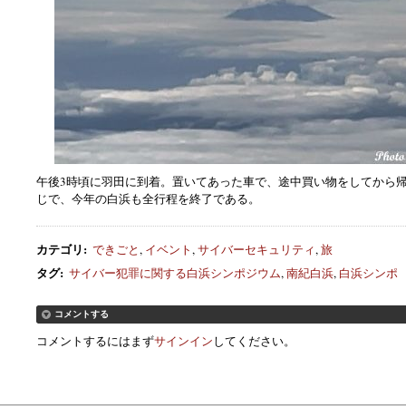
午後3時頃に羽田に到着。置いてあった車で、途中買い物をしてから
じで、今年の白浜も全行程を終了である。
カテゴリ
:
できごと
,
イベント
,
サイバーセキュリティ
,
旅
タグ
:
サイバー犯罪に関する白浜シンポジウム
,
南紀白浜
,
白浜シンポ
コメントする
コメントするにはまず
サインイン
してください。