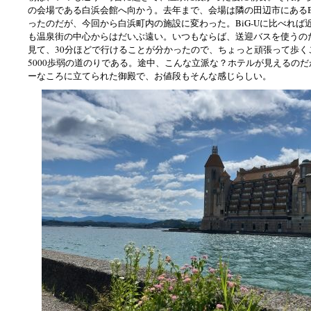
の会場である白浜会館へ向かう。去年まで、会場は隣の田辺市にあるBi
ったのだが、今回から白浜町内の施設に変わった。BiG-Uに比べれば
も温泉街の中心からはだいぶ遠い。いつもならば、送迎バスを使うの
見て、30分ほどで行けることが分かったので、ちょっと頑張って歩く
5000歩弱の道のりである。途中、こんな立派な？ホテルが見えるの
ーなころに立てられた御殿で、お値段もそんな感じらしい。