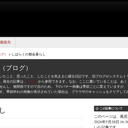
連絡先
ログ）
>
しばらくの都会暮らし
（ブログ）
いたこと、思ったこと、したことを気ままに綴る日記です。旧ブログがシステムト
た。過去の記事は、
こちら
から参照できます。なお、ここに書いていることは、あく
せんし、無関係ですので念のため。 下のバナー画像は季節ごとに変えていますが、
す。季節外れの画像が表示されていた場合は、ブラウザのキャッシュをクリアして
し
この記事について
このページは、風見
2026年5月28日 16:
いた記事です。