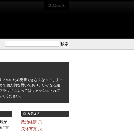
サインイン
ラブルのため更新できなくなってしまっ
まで個人的な思いであり、いかなる組
ブラウザによってはキャッシュされて
みてください。
カテゴリ
鶏が
政治経済 (7)
36に書
天体写真 (3)