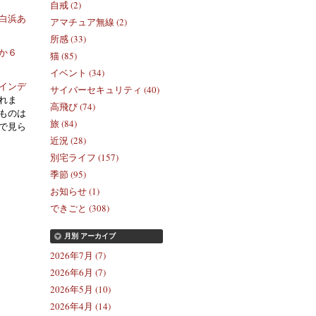
自戒 (2)
白浜あ
アマチュア無線 (2)
所感 (33)
か６
猫 (85)
イベント (34)
インデ
サイバーセキュリティ (40)
れま
高飛び (74)
ものは
旅 (84)
で見ら
近況 (28)
別宅ライフ (157)
季節 (95)
お知らせ (1)
できごと (308)
月別
アーカイブ
2026年7月 (7)
2026年6月 (7)
2026年5月 (10)
2026年4月 (14)