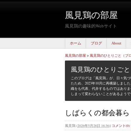
風見鶏の部屋
風見鶏の趣味的Webサイト
ホーム
ブログ
About
風見鶏の部屋
>
風見鶏のひとりごと（ブ
風見鶏のひとりごと
このブログは「風見鶏」が、日々気づ
たため、2023年10月に再構築しまし
織をも代表、代弁するものではありま
しまって変わらないことがあるようで
しばらくの都会暮ら
風見鶏
(
2026年5月28日 16:36
)
|
コメント(0)