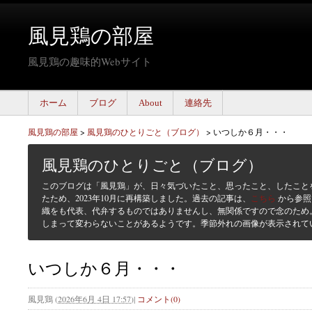
風見鶏の部屋
風見鶏の趣味的Webサイト
ホーム
ブログ
About
連絡先
風見鶏の部屋
>
風見鶏のひとりごと（ブログ）
>
いつしか６月・・・
風見鶏のひとりごと（ブログ）
このブログは「風見鶏」が、日々気づいたこと、思ったこと、したこと
たため、2023年10月に再構築しました。過去の記事は、
こちら
から参照
織をも代表、代弁するものではありませんし、無関係ですので念のため
しまって変わらないことがあるようです。季節外れの画像が表示されて
いつしか６月・・・
風見鶏
(
2026年6月 4日 17:57
)
|
コメント(0)