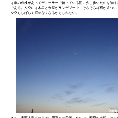
は車の点検があってディーラーで待っている間に少し歩いたのを除け
である。夕空には木星と金星がランデブー中、そろそろ梅雨が近づい
夕空もしばらく拝めなくなるかもしれない。
さて、当面本宅まわりでの用事も一段落したので、明日か土曜にはま